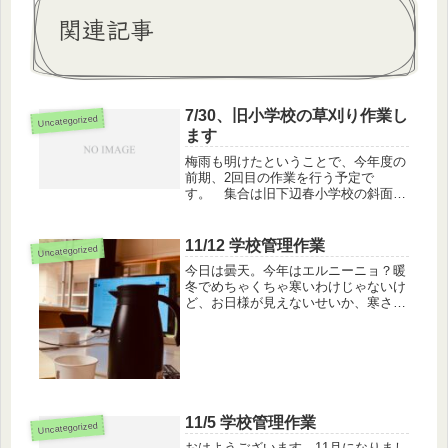
関連記事
7/30、旧小学校の草刈り作業し
Uncategorized
ます
梅雨も明けたということで、今年度の
前期、2回目の作業を行う予定で
す。 集合は旧下辺春小学校の斜面に
午前７時半。 作業が終わり次第、旧
上辺春小学校へ移動し、同様の作業
と、恒例の空気入替作業を行いま
11/12 学校管理作業
Uncategorized
す。 暑くなると思うので、それぞれ
今日は曇天。今年はエルニーニョ？暖
対策を万全に...
冬でめちゃくちゃ寒いわけじゃないけ
ど、お日様が見えないせいか、寒さを
感じるスタートです。家のことをして
たら、スタートが８時半からになって
しまいましたが、今日もお昼１２時ま
で空気入替作業と、事務作業を行いま
す...
11/5 学校管理作業
Uncategorized
おはようございます。11月になりまし