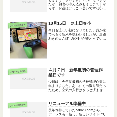
たが、朝晩の冷え込みもそこまで下が
らず、お昼はけっこう暑いですね💦今
日も、上辺春小学校で１２時までは作
業を行っていますので、自習等された
い方はぜひおいでください。
10月15日 ＠上辺春小
Uncategorized
今日も涼しい朝になりました。我が家
でももう新米を味わいましたが、道路
わきの田んぼも稲刈りが終わっている
ところが多くなり、いよいよ本格的な
秋だなあという感じです。 定例の管
理作業を行っていますが、今日からは
持参するコーヒーも温かいものにしま
し...
４月７日 新年度初の管理作
Uncategorized
業日です
今日は、今年度最初の学校管理作業に
集まりました。あいにくの湿り気だっ
たため、空気の入替はさっと済ませ、
令和６年度の提案事業の話などをしま
した。あと、今日は辺春地区内で、イ
ベントが開催されています。中辺春の
リニューアル準備中
Uncategorized
円福寺さんです。ぜひ行ってみてくだ
長年保持していたhebaru.comから、
さ...
アドレスも一新し、新しいサイト作り