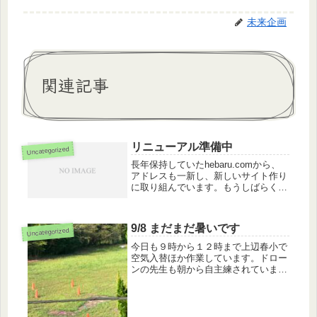
未来企画
関連記事
リニューアル準備中
Uncategorized
長年保持していたhebaru.comから、
アドレスも一新し、新しいサイト作り
に取り組んでいます。もうしばらくお
待ちいただくよう、よろしくお願いし
ます。
9/8 まだまだ暑いです
Uncategorized
今日も９時から１２時まで上辺春小で
空気入替ほか作業しています。ドロー
ンの先生も朝から自主練されていま
す。地道な反復練習、すごいです。盗
撮みたいな写真になってしまいました
が、ドローンどこにあるか分かります
か？ほぼ毎週日曜午前中、１２時まで