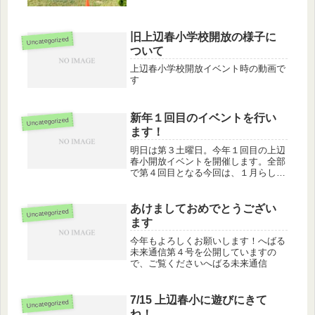
です...
旧上辺春小学校開放の様子に
Uncategorized
ついて
上辺春小学校開放イベント時の動画で
す
新年１回目のイベントを行い
Uncategorized
ます！
明日は第３土曜日。今年１回目の上辺
春小開放イベントを開催します。全部
で第４回目となる今回は、１月らし
く、ぜんざいのふるまいと、初夢にち
なんで辺春で叶えたい夢について話し
たりできれば良いなと思ってます。ま
あけましておめでとうござい
Uncategorized
た、今回はスマホの使い方とグリーン
ます
コー...
今年もよろしくお願いします！へばる
未来通信第４号を公開していますの
で、ご覧くださいへばる未来通信
7/15 上辺春小に遊びにきて
Uncategorized
ね！